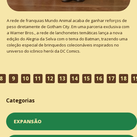
A rede de franquias Mundo Animal acaba de ganhar reforços de
peso diretamente de Gotham City. Em uma parceria exclusiva com
a Warner Bros., a rede de lanchonetes temáticas lança a nova
edição do Alegria da Selva com o tema do Batman, trazendo uma
coleção especial de brinquedos colecionáveis inspirados no
universo do icônico herói da DC Comics.
8
9
10
11
12
13
14
15
16
17
18
1
Categorias
EXPANSÃO