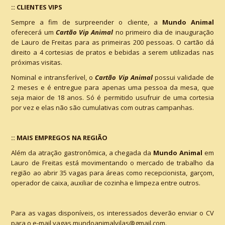
:: CLIENTES VIPS
Sempre a fim de surpreender o cliente, a
Mundo Animal
oferecerá um
Cartão Vip Animal
no primeiro dia de inauguração
de Lauro de Freitas para as primeiras 200 pessoas. O cartão dá
direito a 4 cortesias de pratos e bebidas a serem utilizadas nas
próximas visitas.
Nominal e intransferível, o
Cartão Vip Animal
possui validade de
2 meses e é entregue para apenas uma pessoa da mesa, que
seja maior de 18 anos. Só é permitido usufruir de uma cortesia
por vez e elas não são cumulativas com outras campanhas.
:: MAIS EMPREGOS NA REGIÃO
Além da atração gastronômica, a chegada da
Mundo Animal
em
Lauro de Freitas está movimentando o mercado de trabalho da
região ao abrir 35 vagas para áreas como recepcionista, garçom,
operador de caixa, auxiliar de cozinha e limpeza entre outros.
Para as vagas disponíveis, os interessados deverão enviar o CV
para o e-mail
vagas.mundoanimalvilas@gmail.com
.