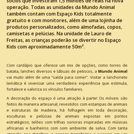
sócios que investiram 1,5 milhões de reais na nova
operação. Todas as unidades da Mundo Animal
também contam com Espaço Kids totalmente
gratuito e com monitores, além de uma lojinha de
produtos personalizados, como almofadas, copos,
camisetas e pelúcias. Na unidade de Lauro de
Freitas, as crianças poderão se divertir no Espaço
Kids com aproximadamente 50m².
Com cardápio que oferece um mix de opções, como torres de
batata, lanches diversos e tábuas de petiscos, a
Mundo Animal
vai muito além de uma “saída para comer”. Visitar a lanchonete
temática é vivenciar uma verdadeira experiência que estimula,
fortalece e valoriza os vínculos familiares.
A decoração do espaço é uma atração à parte! Os móveis são
feitos de maneira artesanal, revestidos com estampas de animais
e estruturas de madeira, há folhagem em toda decoração,
esculturas e pelúcias de animais expostas em pontos
estratégicos, telões com trilhas sonoras inspiradas em músicas
africanas e banheiros com som ambiente de selva. Com tanta