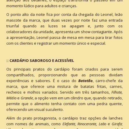
atenção aos detalhes, o espaço transforma o passeio em um
momento lúdico para adultos e crianças.
O ponto alto da noite fica por conta da chegada do Leonel, leão
mascote da marca, que duas vezes por noite faz uma entrada
triunfal quando as luzes se apagam e, junto com os
colaboradores da unidade, apresenta um show contagiante. Após
a apresentação, Leonel passa de mesa em mesa para tirar fotos
com os clientes e registrar um momento único e especial.
:: CARDÁPIO SABOROSO E ACESSÍVEL
Os principais pratos do cardápio foram criados para serem
compartilhados, proporcionando que as pessoas dividam
experiências e sabores. É o caso do
Batatão
, carro-chefe da
marca, que oferece uma mistura de batatas fritas, carnes,
recheios e molhos variados. Servido em três tamanhos,
Filhote,
Médio
e
Grande
, a opção vem em um cilindro que, quando retirado,
permite que o alimento tenha contato com uma pedra quente,
oferecendo um visual suculento.
Além do prato protagonista, o cardápio traz opções de lanches
com nomes de animais, como
Elefante, Rinoceronte, Leão
e
Girafa
;