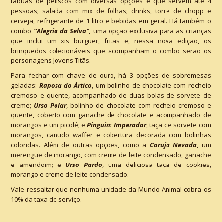
tábuas de petiscos com diversas opções e que servem até 4
pessoas; salada com mix de folhas; drinks, torre de chopp e
cerveja, refrigerante de 1 litro e bebidas em geral. Há também o
combo
“Alegria da Selva”,
uma opção exclusiva para as crianças
que inclui um xis burguer, fritas e, nessa nova edição, os
brinquedos colecionáveis que acompanham o combo serão os
personagens Jovens Titãs.
Para fechar com chave de ouro, há 3 opções de sobremesas
geladas:
Raposa do Ártico
, um bolinho de chocolate com recheio
cremoso e quente, acompanhado de duas bolas de sorvete de
creme;
Urso Polar
, bolinho de chocolate com recheio cremoso e
quente, coberto com ganache de chocolate e acompanhado de
morangos e um picolé; e
Pinguim Imperador
, taça de sorvete com
morangos, canudo waffer e cobertura decorada com bolinhas
coloridas. Além de outras opções, como a
Coruja Nevada
, um
merengue de morango, com creme de leite condensado, ganache
e amendoim; e
Urso Pardo
, uma deliciosa taça de cookies,
morango e creme de leite condensado.
Vale ressaltar que nenhuma unidade da Mundo Animal cobra os
10% da taxa de serviço.