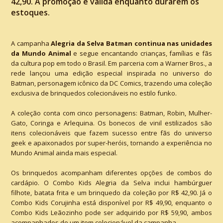
42,90. A promoção é válida enquanto durarem os
estoques.
A campanha
Alegria da Selva Batman continua nas unidades
da Mundo Animal
e segue encantando crianças, famílias e fãs
da cultura pop em todo o Brasil. Em parceria com a Warner Bros., a
rede lançou uma edição especial inspirada no universo do
Batman, personagem icônico da DC Comics, trazendo uma coleção
exclusiva de brinquedos colecionáveis no estilo funko.
A coleção conta com cinco personagens: Batman, Robin, Mulher-
Gato, Coringa e Arlequina. Os bonecos de vinil estilizados são
itens colecionáveis que fazem sucesso entre fãs do universo
geek e apaixonados por super-heróis, tornando a experiência no
Mundo Animal ainda mais especial.
Os brinquedos acompanham diferentes opções de combos do
cardápio. O Combo Kids Alegria da Selva inclui hambúrguer
filhote, batata frita e um brinquedo da coleção por R$ 42,90. Já o
Combo Kids Corujinha está disponível por R$ 49,90, enquanto o
Combo Kids Leãozinho pode ser adquirido por R$ 59,90, ambos
acompanhados de um item colecionável da campanha.